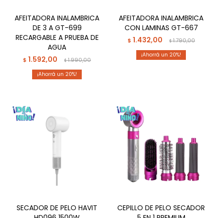
AFEITADORA INALAMBRICA
AFEITADORA INALAMBRICA
DE 3 A GT-699
CON LAMINAS GT-667
RECARGABLE A PRUEBA DE
1.432,00
$
1.790,00
$
AGUA
20
1.592,00
$
1.990,00
$
20
SECADOR DE PELO HAVIT
CEPILLO DE PELO SECADOR
HD096 1500W
5 EN 1 PREMIUM