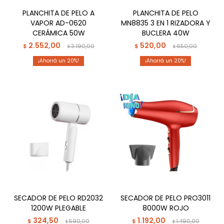
PLANCHITA DE PELO A
PLANCHITA DE PELO
VAPOR AD-0620
MN8835 3 EN 1 RIZADORA Y
CERÁMICA 50W
BUCLERA 40W
2.552,00
520,00
$
3.190,00
$
650,00
$
$
20
20
SECADOR DE PELO RD2032
SECADOR DE PELO PRO3011
1200W PLEGABLE
8000W ROJO
324,50
1.192,00
$
590,00
$
1.490,00
$
$