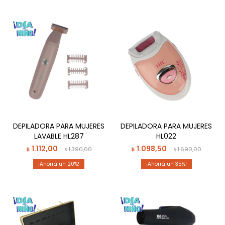
DEPILADORA PARA MUJERES
DEPILADORA PARA MUJERES
LAVABLE HL287
HL022
1.112,00
1.098,50
$
1.390,00
$
1.690,00
$
$
20
35