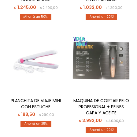
1.245,00
1.032,00
$
2.490,00
$
1.290,00
$
$
50
20
PLANCHITA DE VIAJE MINI
MAQUINA DE CORTAR PELO
CON ESTUCHE
PROFESIONAL + PEINES
CAPA Y ACEITE
188,50
$
290,00
$
3.992,00
$
4.990,00
$
35
20