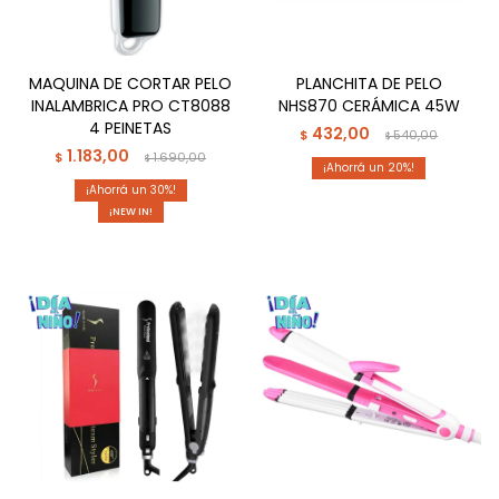
MAQUINA DE CORTAR PELO
PLANCHITA DE PELO
INALAMBRICA PRO CT8088
NHS870 CERÁMICA 45W
4 PEINETAS
432,00
$
540,00
$
1.183,00
$
1.690,00
$
20
30
¡NEW IN!