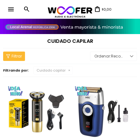
menu
0,00
$
close
CUIDADO CAPILAR
Recomendados
Filtrando por:
Cuidado capilar