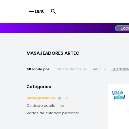
menu
MENÚ
lose
UY
USD
MASAJEADORES ARTEC
Quitar filt
Filtrando por:
Masajeadores
Artec
Categorías
Masajeadores
(1)
Cuidado capilar
(18)
Varios de cuidado personal
(1)