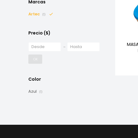
Marcas
Artec
(1)
Precio
($)
MASA
OK
Color
Azul
(1)