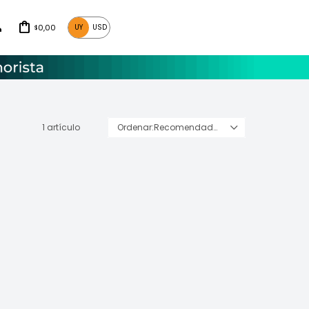
0,00
UY
USD
$
1 artículo
Recomendados