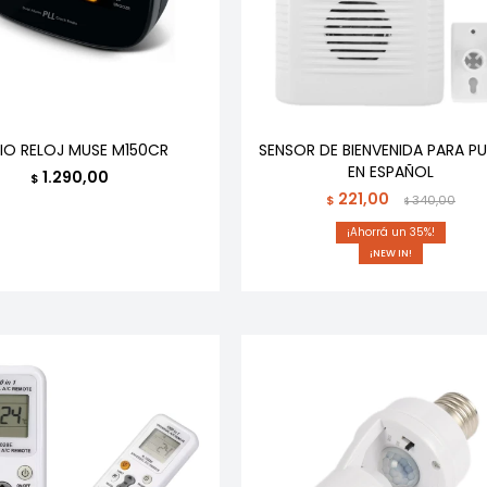
IO RELOJ MUSE M150CR
SENSOR DE BIENVENIDA PARA P
EN ESPAÑOL
1.290,00
$
221,00
$
340,00
$
35
¡NEW IN!