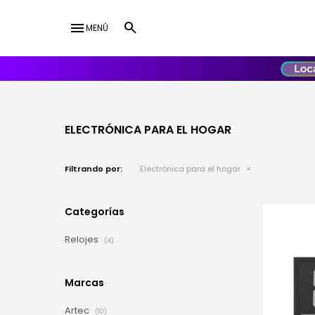
menu
MENÚ
lose
UY
USD
ELECTRÓNICA PARA EL HOGAR
Filtrando por:
Electrónica para el hogar
Categorías
Relojes
(4)
Marcas
Artec
(10)