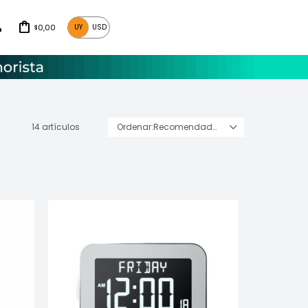
0,00
UY
USD
$
14 artículos
Recomendados