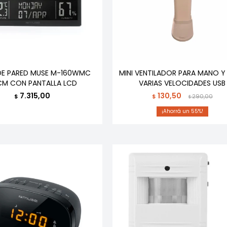
DE PARED MUSE M-160WMC
MINI VENTILADOR PARA MANO Y
CM CON PANTALLA LCD
VARIAS VELOCIDADES USB
7.315,00
130,50
$
$
290,00
$
55