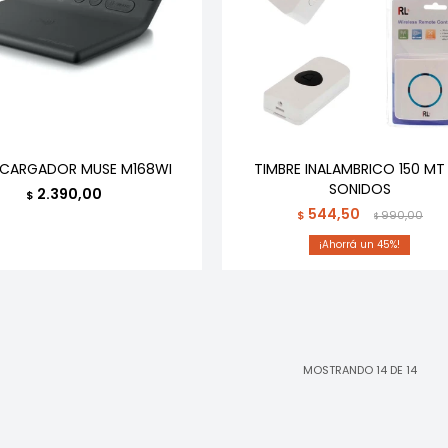
 CARGADOR MUSE M168WI
TIMBRE INALAMBRICO 150 MT
SONIDOS
2.390,00
$
544,50
$
990,00
$
45
MOSTRANDO
14
DE
14