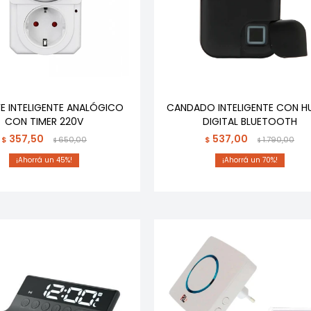
E INTELIGENTE ANALÓGICO
CANDADO INTELIGENTE CON HU
CON TIMER 220V
DIGITAL BLUETOOTH
357,50
537,00
$
650,00
$
1.790,00
$
$
45
70