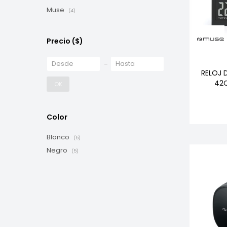
Muse
(4)
Precio
($)
RELOJ 
42
OK
Color
Blanco
(5)
Negro
(5)