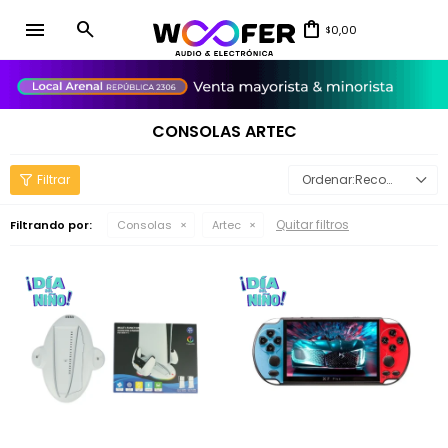
menu
0,00
$
close
CONSOLAS ARTEC
Recomendados
Quitar filtros
Filtrando por:
Consolas
Artec