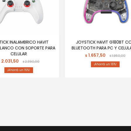
TICK INALAMBRICO HAVIT
JOYSTICK HAVIT G180BT C
BLANCO CON SOPORTE PARA
BLUETOOTH PARA PC Y CELUL
CELULAR
1.657,50
$
1.950,00
$
2.031,50
$
2.390,00
$
15
15