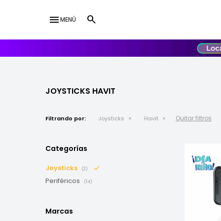
menu
MENÚ
lose
UY
USD
JOYSTICKS HAVIT
Quitar filtros
Filtrando por:
Joysticks
Havit
Categorías
Joysticks
(2)
Periféricos
(14)
Marcas