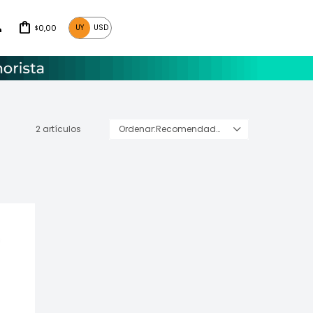
0,00
UY
USD
$
2 artículos
Recomendados