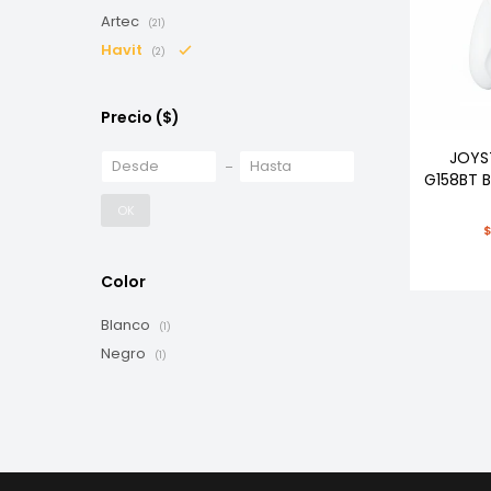
Artec
(21)
Havit
(2)
Precio
($)
JOYS
G158BT 
OK
Color
Blanco
(1)
Negro
(1)