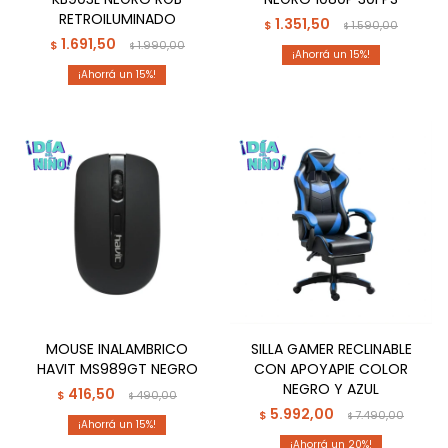
RETROILUMINADO
1.351,50
$
1.590,00
$
1.691,50
$
1.990,00
$
15
15
MOUSE INALAMBRICO
SILLA GAMER RECLINABLE
HAVIT MS989GT NEGRO
CON APOYAPIE COLOR
NEGRO Y AZUL
416,50
$
490,00
$
5.992,00
$
7.490,00
$
15
20