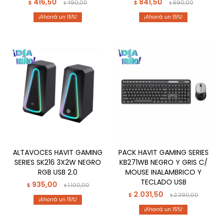
416,50
841,50
$
490,00
$
990,00
$
$
15
15
ALTAVOCES HAVIT GAMING
PACK HAVIT GAMING SERIES
SERIES SK216 3X2W NEGRO
KB271WB NEGRO Y GRIS C/
RGB USB 2.0
MOUSE INALAMBRICO Y
TECLADO USB
935,00
$
1.100,00
$
2.031,50
$
2.390,00
$
15
15