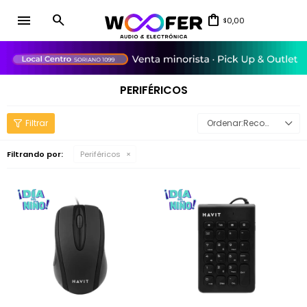
menu
0,00
$
close
PERIFÉRICOS
Recomendados
Filtrando por:
Periféricos