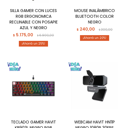
SILLA GAMER CON LUCES
MOUSE INALÁMBRICO
RGB ERGONOMICA
BLUETOOTH COLOR
RECLINABLE CON POSAPIE
NEGRO
AZUL Y NEGRO
240,00
$
300,00
$
5.175,00
$
6.900,00
$
20
25
TECLADO GAMER HAVIT
WEBCAM HAVIT HN11P
KB903L NEGRO RGB
NEGRO 1080P 30FPS