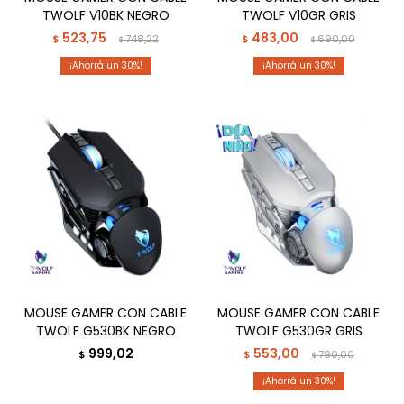
TWOLF V10BK NEGRO
TWOLF V10GR GRIS
523,75
483,00
$
748,22
$
690,00
$
$
30
30
MOUSE GAMER CON CABLE
MOUSE GAMER CON CABLE
TWOLF G530BK NEGRO
TWOLF G530GR GRIS
999,02
553,00
$
$
790,00
$
30