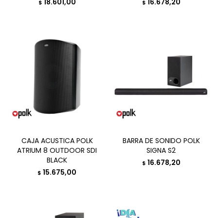
18.601,00
16.678,20
$
$
CAJA ACUSTICA POLK
BARRA DE SONIDO POLK
ATRIUM 8 OUTDOOR SDI
SIGNA S2
BLACK
16.678,20
$
15.675,00
$