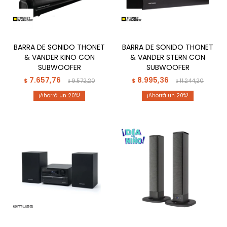
BARRA DE SONIDO THONET
BARRA DE SONIDO THONET
& VANDER KINO CON
& VANDER STERN CON
SUBWOOFER
SUBWOOFER
7.657,76
8.995,36
$
9.572,20
$
11.244,20
$
$
20
20