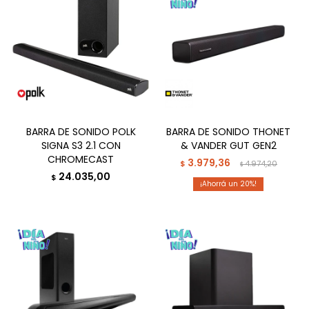
BARRA DE SONIDO POLK
BARRA DE SONIDO THONET
SIGNA S3 2.1 CON
& VANDER GUT GEN2
CHROMECAST
3.979,36
$
4.974,20
$
24.035,00
$
20