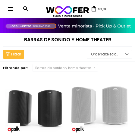
menu
0,00
$
close
BARRAS DE SONIDO Y HOME THEATER
Recomendados
Filtrando por:
Barras de sonido y home theater