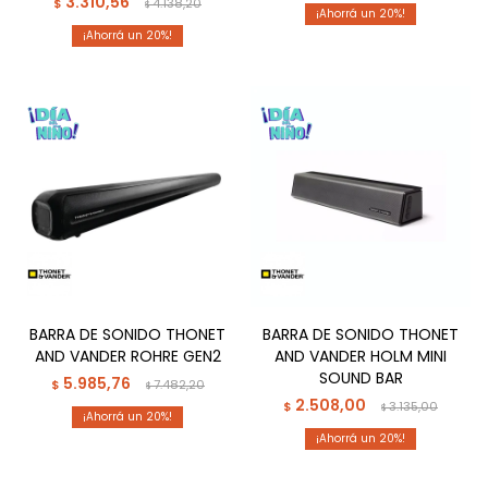
3.310,56
$
4.138,20
$
20
20
BARRA DE SONIDO THONET
BARRA DE SONIDO THONET
AND VANDER ROHRE GEN2
AND VANDER HOLM MINI
SOUND BAR
5.985,76
$
7.482,20
$
2.508,00
$
3.135,00
$
20
20