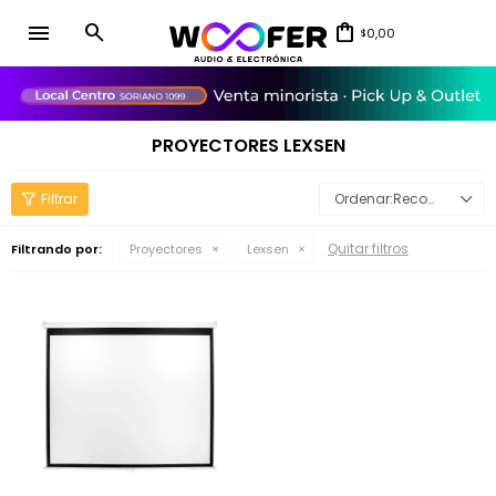
menu
0,00
$
close
PROYECTORES LEXSEN
Recomendados
Quitar filtros
Filtrando por:
Proyectores
Lexsen