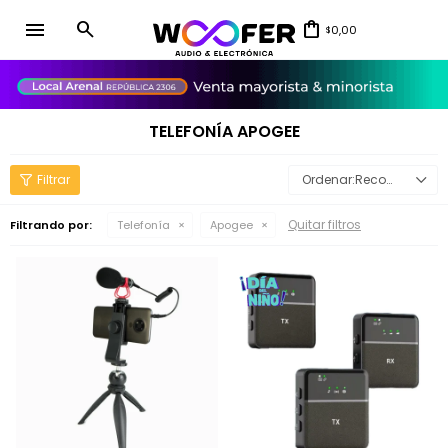
menu
0,00
$
close
TELEFONÍA APOGEE
Recomendados
Quitar filtros
Filtrando por:
Telefonía
Apogee