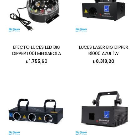
EFECTO LUCES LED BIG
LUCES LASER BIG DIPPER
DIPPER L001 MEDIABOLA
B1000 AZUL 1W
1.755,60
8.318,20
$
$