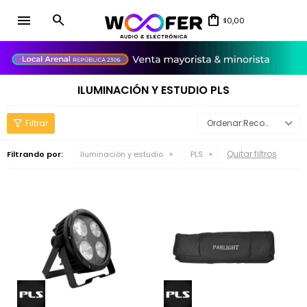
menu
0,00
$
close
ILUMINACIÓN Y ESTUDIO PLS
Recomendados
Quitar filtros
Filtrando por:
Iluminación y estudio
PLS