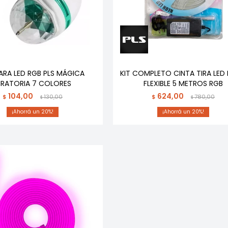
ARA LED RGB PLS MÁGICA
KIT COMPLETO CINTA TIRA LED
IRATORIA 7 COLORES
FLEXIBLE 5 METROS RGB
104,00
624,00
$
130,00
$
780,00
$
$
20
20