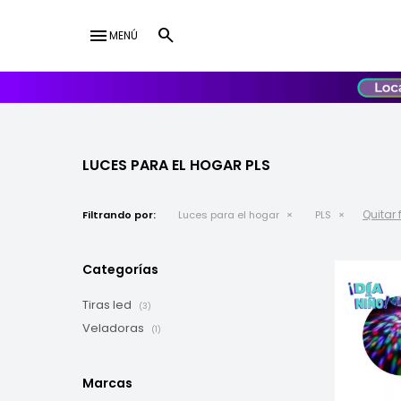
menu
MENÚ
lose
UY
USD
LUCES PARA EL HOGAR PLS
Quitar f
Filtrando por:
Luces para el hogar
PLS
Categorías
Tiras led
(3)
Veladoras
(1)
Marcas