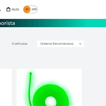
0,00
UY
USD
$
4 artículos
Recomendados