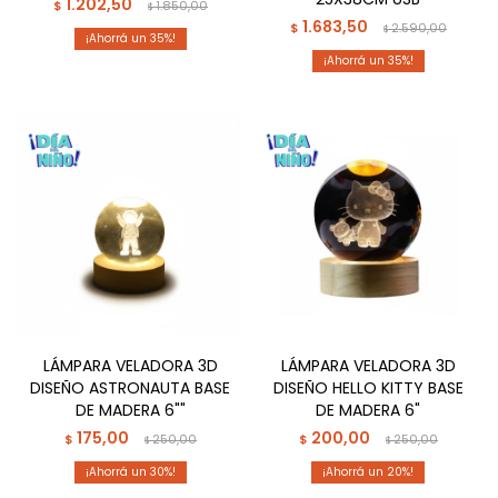
1.202,50
$
1.850,00
$
1.683,50
$
2.590,00
$
35
35
LÁMPARA VELADORA 3D
LÁMPARA VELADORA 3D
DISEÑO ASTRONAUTA BASE
DISEÑO HELLO KITTY BASE
DE MADERA 6""
DE MADERA 6"
175,00
200,00
$
250,00
$
250,00
$
$
30
20