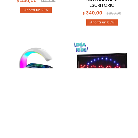
440,00
$
550,00
$
ESCRITORIO
20
340,00
$
850,00
$
60
VELADORA PARLANTE
CARTEL LUMINOSO LED
CARGADOR DE CELULAR
COMERCIAL KIOSCO
CON LUCES
48X25CM
473,00
600,00
$
860,00
$
750,00
$
$
45
20