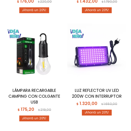
176,00
1.432,00
$
220,00
$
1.790,00
$
$
20
20
LÁMPARA RECARGABLE
LUZ REFLECTOR UV LED
CAMPING CON COLGANTE
200W CON INTERRUPTOR
USB
1.320,00
$
1.650,00
$
175,20
$
219,00
$
20
20