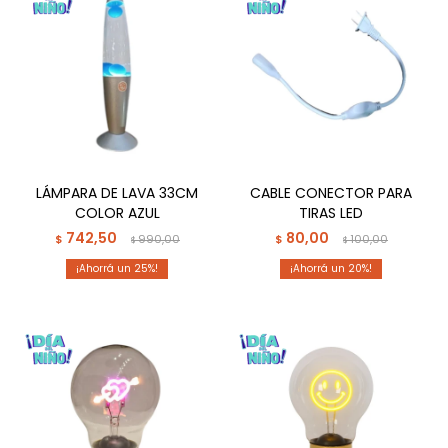
LÁMPARA DE LAVA 33CM
CABLE CONECTOR PARA
COLOR AZUL
TIRAS LED
742,50
80,00
$
990,00
$
100,00
$
$
25
20