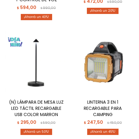
472,00
$
590,00
$
594,00
$
990,00
$
20
40
(N) LÁMPARA DE MESA LUZ
LINTERNA 3 EN 1
LED TÁCTIL RECARGABLE
RECARGABLE PARA
USB COLOR MARRON
CAMPING
295,00
247,50
$
590,00
$
450,00
$
$
50
45