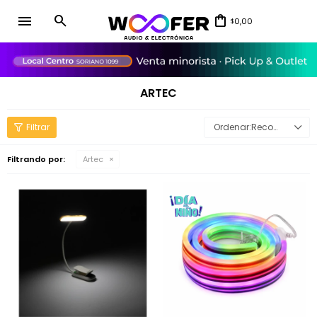
menu
0,00
$
close
ARTEC
Recomendados
Filtrando por:
Artec