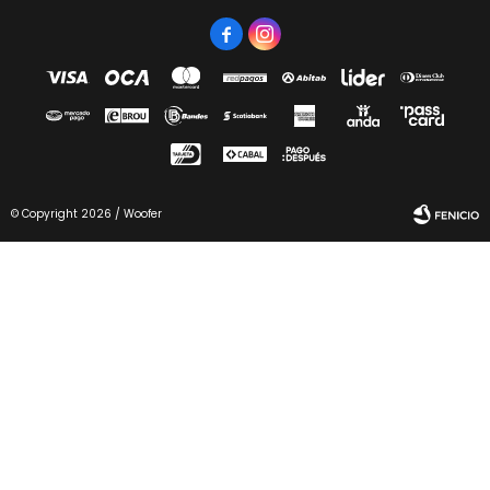


© Copyright 2026 / Woofer
Fenicio