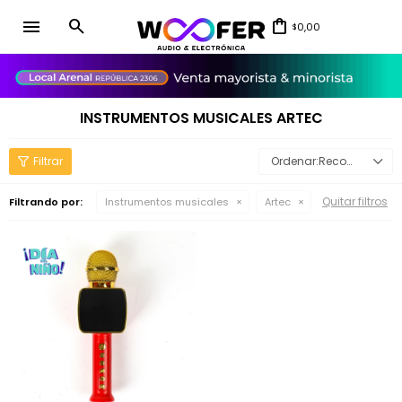
menu
0,00
$
close
INSTRUMENTOS MUSICALES ARTEC
Recomendados
Quitar filtros
Filtrando por:
Instrumentos musicales
Artec