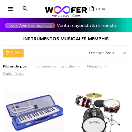
menu
0,00
$
close
INSTRUMENTOS MUSICALES MEMPHIS
Recomendados
Filtrando por:
Instrumentos musicales
Memphis
Quitar filtros