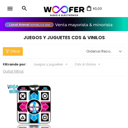
menu
0,00
$
close
JUEGOS Y JUGUETES CDS & VINILOS
Recomendados
Filtrando por:
Juegos y juguetes
Cds & Vinilos
Quitar filtros