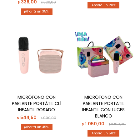
338,00
$
520,00
$
20
35
MICRÓFONO CON
MICRÓFONO CON
PARLANTE PORTÁTIL CL1
PARLANTE PORTATIL
INFANTIL ROSADO
INFANTIL CON LUCES
BLANCO
544,50
$
990,00
$
1.050,00
$
2.100,00
$
45
50