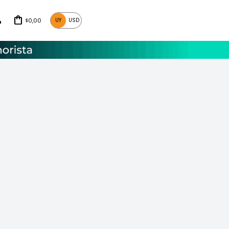
0,00
UY
USD
$