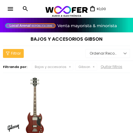
menu
0,00
$
close
BAJOS Y ACCESORIOS GIBSON
Recomendados
Quitar filtros
Filtrando por:
Bajos y accesorios
Gibson