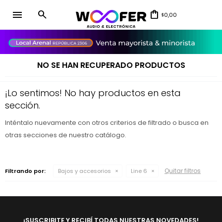
menu
0,00
$
close
NO SE HAN RECUPERADO PRODUCTOS
¡Lo sentimos! No hay productos en esta
sección.
Inténtalo nuevamente con otros criterios de filtrado o busca en
otras secciones de nuestro catálogo.
Quitar filtros
Filtrando por:
Bajos y accesorios
Line 6
¡SUSCRIBITE Y RECIBÍ TODAS NUESTRAS NOVEDADES!