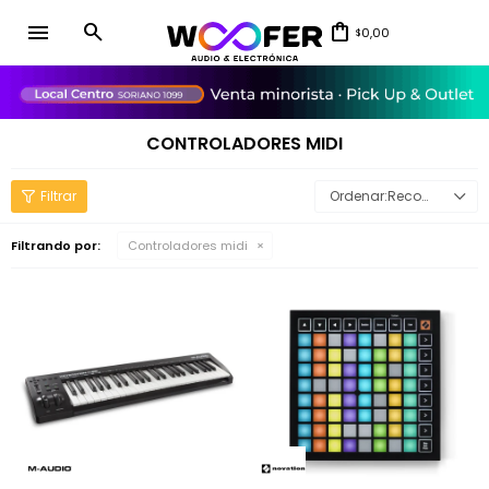
menu
0,00
$
close
CONTROLADORES MIDI
Recomendados
Filtrando por:
Controladores midi