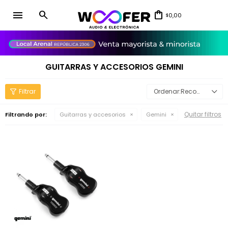
menu
0,00
$
close
GUITARRAS Y ACCESORIOS GEMINI
Recomendados
Quitar filtros
Filtrando por:
Guitarras y accesorios
Gemini