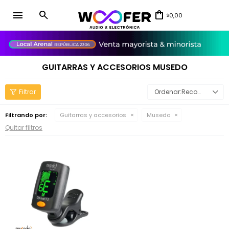
menu
0,00
$
close
GUITARRAS Y ACCESORIOS MUSEDO
Recomendados
Filtrando por:
Guitarras y accesorios
Musedo
Quitar filtros