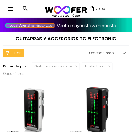
menu
0,00
$
close
GUITARRAS Y ACCESORIOS TC ELECTRONIC
Recomendados
Filtrando por:
Guitarras y accesorios
Tc electronic
Quitar filtros