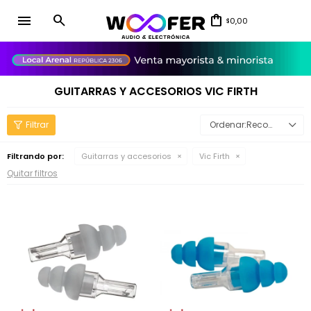
menu
0,00
$
close
GUITARRAS Y ACCESORIOS VIC FIRTH
Recomendados
Filtrando por:
Guitarras y accesorios
Vic Firth
Quitar filtros