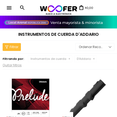
menu
0,00
$
close
INSTRUMENTOS DE CUERDA D'ADDARIO
Recomendados
Filtrando por:
Instrumentos de cuerda
D'Addario
Quitar filtros