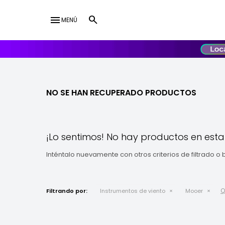
menu
MENÚ
lose
UY
USD
NO SE HAN RECUPERADO PRODUCTOS
¡Lo sentimos! No hay productos en esta
Inténtalo nuevamente con otros criterios de filtrado o
Q
Filtrando por:
Instrumentos de viento
Mooer