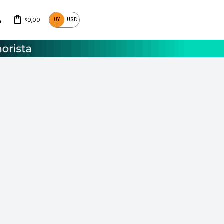
0,00
UY
USD
$