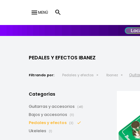
menu
MENÚ
lose
UY
USD
PEDALES Y EFECTOS IBANEZ
Quitar
Filtrando por:
Pedales y efectos
Ibanez
Categorías
Guitarras y accesorios
(48)
Bajos y accesorios
(11)
Pedales y efectos
(3)
Ukeleles
(1)