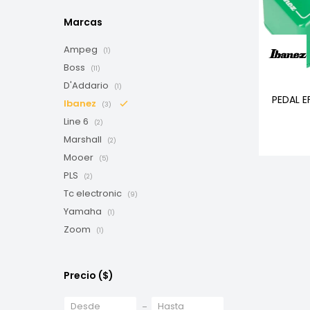
Marcas
Ampeg
(1)
Boss
(11)
D'Addario
(1)
PEDAL E
Ibanez
(3)
Line 6
(2)
Marshall
(2)
Mooer
(5)
PLS
(2)
Tc electronic
(9)
Yamaha
(1)
Zoom
(1)
Precio
($)