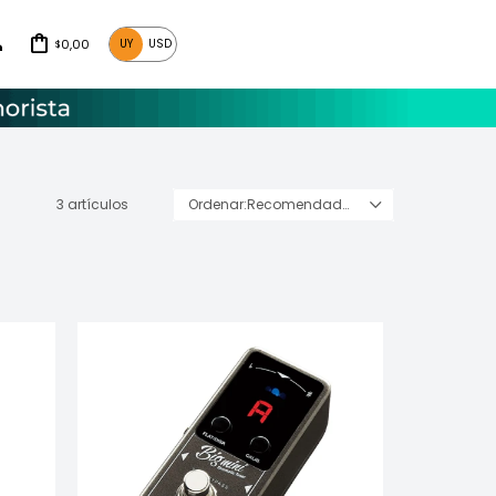
0,00
UY
USD
$
3 artículos
Recomendados