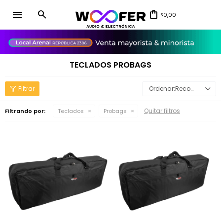
menu
0,00
$
close
TECLADOS PROBAGS
Recomendados
Quitar filtros
Filtrando por:
Teclados
Probags