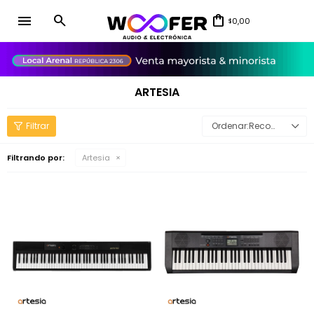
menu
0,00
$
close
ARTESIA
Recomendados
Filtrando por:
Artesia