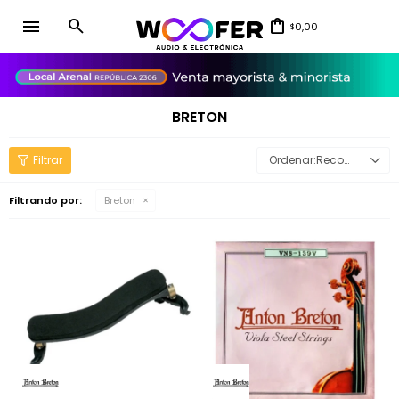
menu
0,00
$
close
BRETON
Recomendados
Filtrando por:
Breton