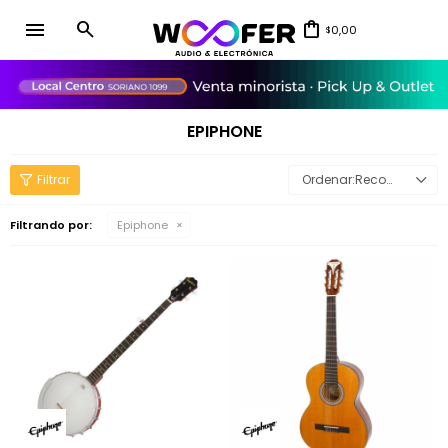
menu
0,00
$
close
EPIPHONE
Recomendados
Filtrando por:
Epiphone