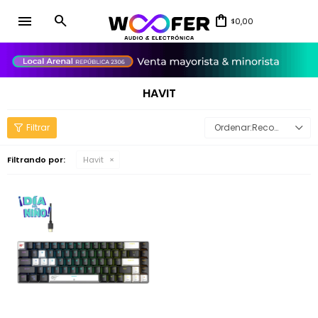
menu
0,00
$
close
HAVIT
Recomendados
Filtrando por:
Havit