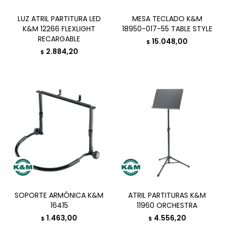
LUZ ATRIL PARTITURA LED
MESA TECLADO K&M
K&M 12266 FLEXLIGHT
18950-017-55 TABLE STYLE
RECARGABLE
15.048,00
$
2.884,20
$
SOPORTE ARMÓNICA K&M
ATRIL PARTITURAS K&M
16415
11960 ORCHESTRA
1.463,00
4.556,20
$
$