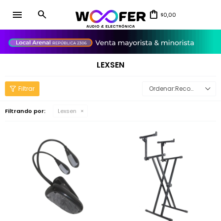
menu
0,00
$
close
LEXSEN
Recomendados
Filtrando por:
Lexsen