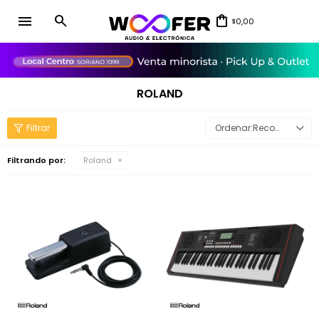
menu
0,00
$
close
ROLAND
Recomendados
Filtrando por:
Roland