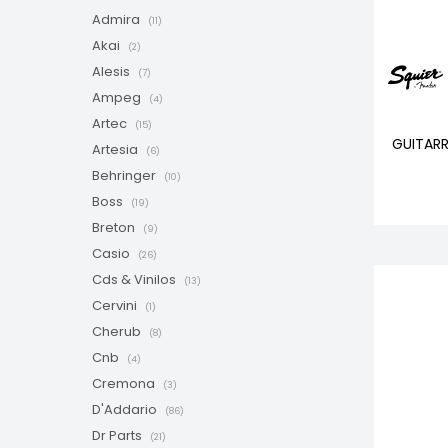
Admira
(11)
Akai
(2)
Alesis
(7)
Ampeg
(4)
Artec
(15)
GUITARR
Artesia
(6)
Behringer
(10)
Boss
(19)
Breton
(9)
Casio
(26)
Cds & Vinilos
(13)
Cervini
(1)
Cherub
(8)
Cnb
(4)
Cremona
(3)
D'Addario
(86)
Dr Parts
(21)