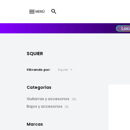
menu
MENÚ
lose
UY
USD
SQUIER
Filtrando por:
Squier
Categorías
Guitarras y accesorios
(18)
Bajos y accesorios
(8)
Marcas