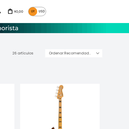
0,00
UY
USD
$
26 artículos
Recomendados