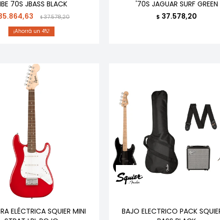
IBE 70S JBASS BLACK
'70S JAGUAR SURF GREEN
35.864,63
37.578,20
37.578,20
$
$
4
RA ELÉCTRICA SQUIER MINI
BAJO ELECTRICO PACK SQUIE