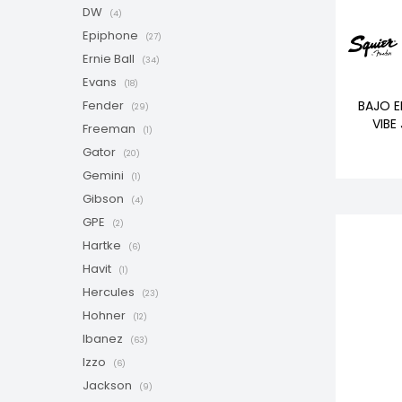
DW
(4)
Epiphone
(27)
Ernie Ball
(34)
Evans
(18)
BAJO E
Fender
(29)
VIBE
Freeman
(1)
Gator
(20)
Gemini
(1)
Gibson
(4)
GPE
(2)
Hartke
(6)
Havit
(1)
Hercules
(23)
Hohner
(12)
Ibanez
(63)
Izzo
(6)
Jackson
(9)