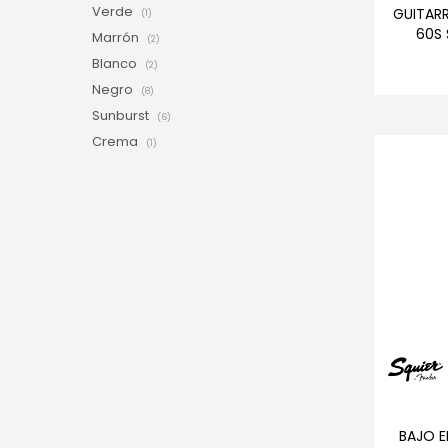
Verde
GUITARR
(1)
60S 
Marrón
(2)
Blanco
(2)
Negro
(8)
Sunburst
(6)
Crema
(1)
BAJO E