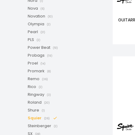
Nord
(1)
Nova
(6)
Novation
(10)
GUITARR
Olympia
(2)
Pearl
(21)
PLS
(2)
Power Beat
(51)
Probags
(19)
Proel
(14)
Promark
(8)
Remo
(36)
Rico
(2)
Ringway
(3)
Roland
(20)
Shure
(1)
Squier
(26)
Steinberger
(2)
SX
(28)