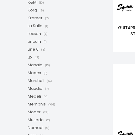
K&M
(10)
Korg
(9)
Kramer
(7)
La Salle
(1)
GUITARR
S
Lexsen
(4)
Lincoln
(1)
Line 6
(4)
Lp
(17)
Mahalo
(15)
Mapex
(8)
Marshall
(14)
Maudio
(7)
Medeli
(4)
Memphis
(106)
Mooer
(19)
Musedo
(2)
Nomad
(9)