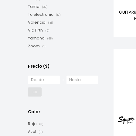
Tama
(32)
GUITARR
Tc electronic
(12)
Valencia
(41)
Vic Firth
(5)
Yamaha
(68)
Zoom
(1)
Precio
($)
OK
Color
Rojo
(3)
Azul
(3)