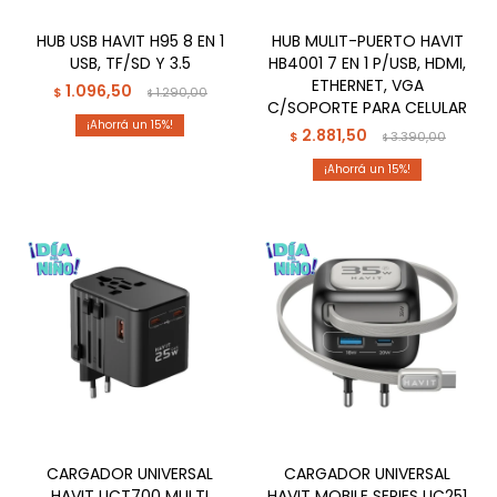
HUB USB HAVIT H95 8 EN 1
HUB MULIT-PUERTO HAVIT
USB, TF/SD Y 3.5
HB4001 7 EN 1 P/USB, HDMI,
ETHERNET, VGA
1.096,50
$
1.290,00
$
C/SOPORTE PARA CELULAR
15
2.881,50
$
3.390,00
$
15
CARGADOR UNIVERSAL
CARGADOR UNIVERSAL
HAVIT UCT700 MULTI
HAVIT MOBILE SERIES UC251