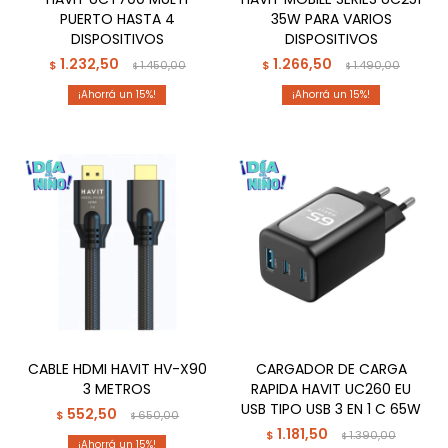
PUERTO HASTA 4
35W PARA VARIOS
DISPOSITIVOS
DISPOSITIVOS
1.232,50
1.266,50
$
1.450,00
$
1.490,00
$
$
15
15
CABLE HDMI HAVIT HV-X90
CARGADOR DE CARGA
3 METROS
RAPIDA HAVIT UC260 EU
USB TIPO USB 3 EN 1 C 65W
552,50
$
650,00
$
1.181,50
$
1.390,00
$
15