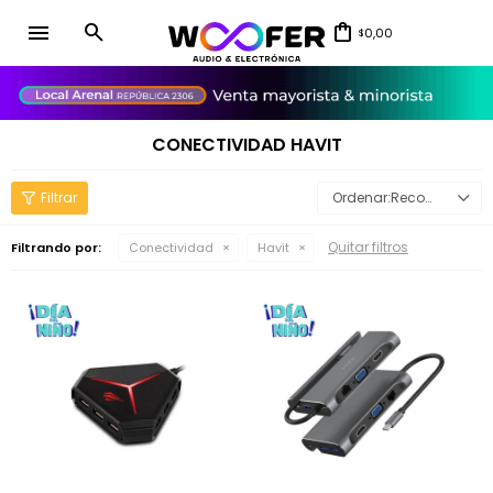
menu
0,00
$
close
CONECTIVIDAD HAVIT
Recomendados
Quitar filtros
Filtrando por:
Conectividad
Havit