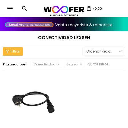
menu
0,00
$
close
CONECTIVIDAD LEXSEN
Recomendados
Quitar filtros
Filtrando por:
Conectividad
Lexsen