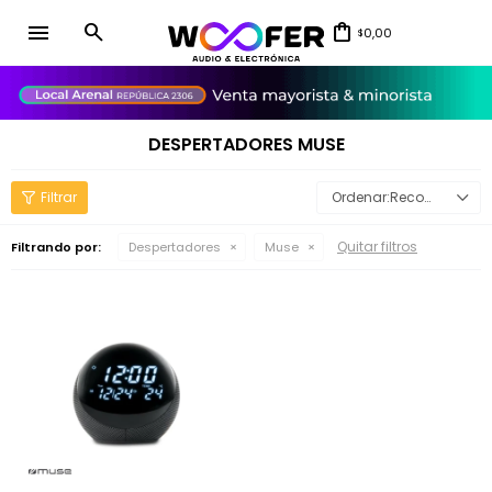
menu
0,00
$
close
DESPERTADORES MUSE
Recomendados
Quitar filtros
Filtrando por:
Despertadores
Muse