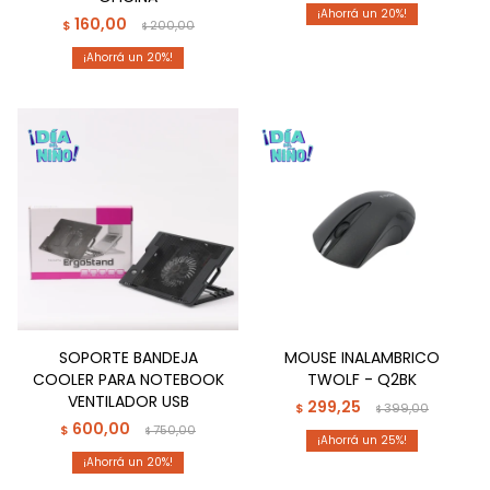
20
160,00
$
200,00
$
20
SOPORTE BANDEJA
MOUSE INALAMBRICO
COOLER PARA NOTEBOOK
TWOLF - Q2BK
VENTILADOR USB
299,25
$
399,00
$
600,00
$
750,00
$
25
20