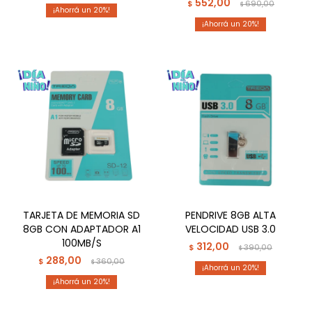
552,00
$
690,00
$
20
20
TARJETA DE MEMORIA SD
PENDRIVE 8GB ALTA
8GB CON ADAPTADOR A1
VELOCIDAD USB 3.0
100MB/S
312,00
$
390,00
$
288,00
$
360,00
$
20
20