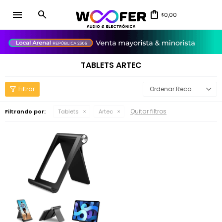
menu
0,00
$
close
TABLETS ARTEC
Recomendados
Quitar filtros
Filtrando por:
Tablets
Artec