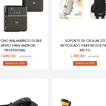
FONO INALAMBRICO DOBLE
SOPORTE DE CELULAR Z13
LAPERO PARA ANDROID
ARTICULADO PARA BICICLET
PROFESIONAL
MOTO
1.680,00
351,00
$
2.100,00
$
540,00
$
$
20
35