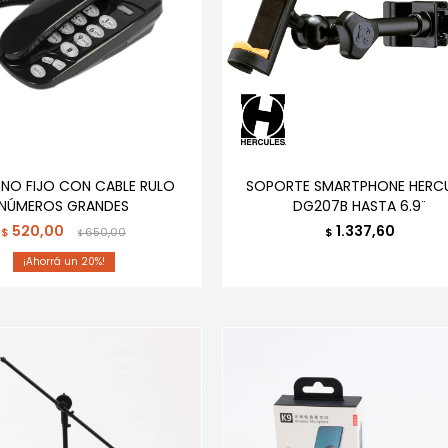
ONO FIJO CON CABLE RULO
SOPORTE SMARTPHONE HERC
NÚMEROS GRANDES
DG207B HASTA 6.9¨
520,00
1.337,60
$
650,00
$
$
20