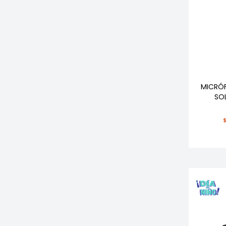
MICRÓ
SO