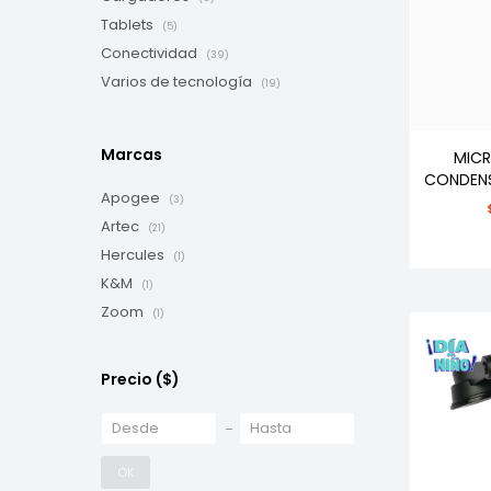
Tablets
(5)
Conectividad
(39)
Varios de tecnología
(19)
Marcas
MIC
CONDENS
Apogee
(3)
Artec
(21)
Hercules
(1)
K&M
(1)
Zoom
(1)
Precio
($)
OK