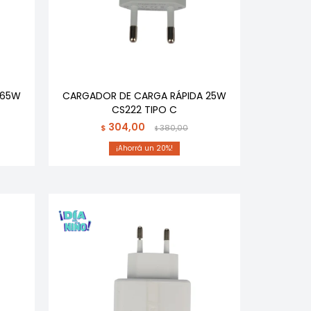
 65W
CARGADOR DE CARGA RÁPIDA 25W
CS222 TIPO C
304,00
$
380,00
$
20