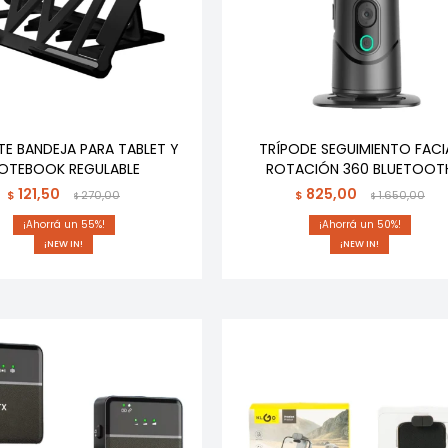
E BANDEJA PARA TABLET Y
TRÍPODE SEGUIMIENTO FACI
OTEBOOK REGULABLE
ROTACIÓN 360 BLUETOOT
121,50
825,00
$
270,00
$
1.650,00
$
$
55
50
¡NEW IN!
¡NEW IN!