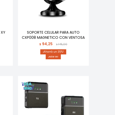
 XY
SOPORTE CELULAR PARA AUTO
CXP008 MAGNETICO CON VENTOSA
94,25
$
145,00
$
35
¡NEW IN!