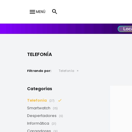
menu
MENÚ
lose
UY
USD
TELEFONÍA
Filtrando por:
Telefonía
Categorías
Telefonía
(27)
Smartwatch
(15)
Despertadores
(6)
Informática
(21)
Cargadores
(9)