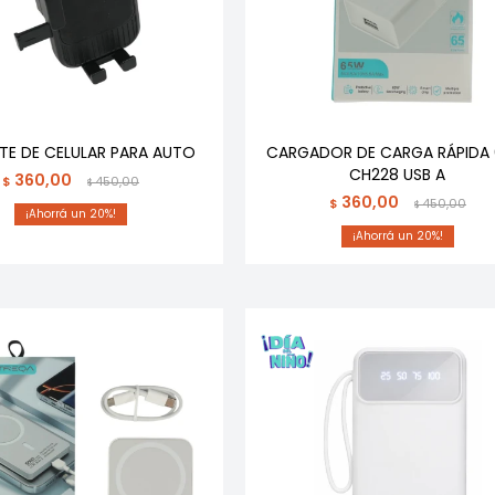
E DE CELULAR PARA AUTO
CARGADOR DE CARGA RÁPIDA
CH228 USB A
360,00
$
450,00
$
360,00
$
450,00
$
20
20