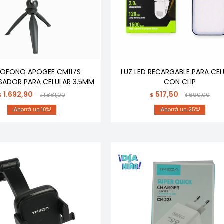
ROFONO APOGEE CM117S
LUZ LED RECARGABLE PARA CEL
ADOR PARA CELULAR 3.5MM
CON CLIP
1.692,90
517,50
$
1.881,00
$
690,00
$
$
10
25