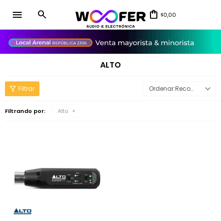
menu
0,00
$
close
ALTO
Recomendados
Filtrando por:
Alto