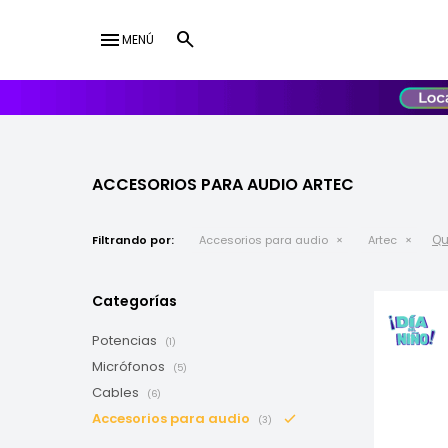
menu
MENÚ
lose
UY
USD
ACCESORIOS PARA AUDIO ARTEC
Qui
Filtrando por:
Accesorios para audio
Artec
Categorías
Potencias
(1)
Micrófonos
(5)
Cables
(6)
Accesorios para audio
(3)