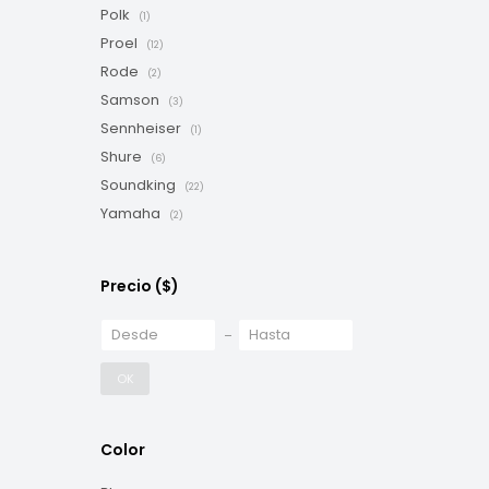
Polk
(1)
Proel
(12)
Rode
(2)
Samson
(3)
Sennheiser
(1)
Shure
(6)
Soundking
(22)
Yamaha
(2)
Precio
($)
OK
Color