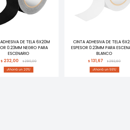
 ADHESIVA DE TELA 6X20M
CINTA ADHESIVA DE TELA 6X
SOR 0.23MM NEGRO PARA
ESPESOR 0.23MM PARA ESCEN
ESCENARIO
BLANCO
232,00
131,67
$
290,00
$
292,60
$
$
20
55