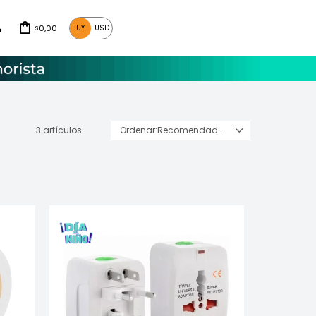
0,00
UY
USD
$
3 artículos
Recomendados