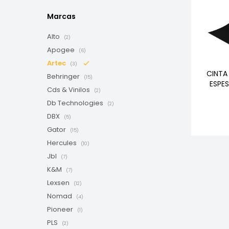
Marcas
Alto
(2)
Apogee
(6)
Artec
(3)
CINTA
Behringer
(15)
ESPE
Cds & Vinilos
(2)
Db Technologies
(2)
DBX
(5)
Gator
(15)
Hercules
(10)
Jbl
(7)
K&M
(7)
Lexsen
(12)
Nomad
(4)
Pioneer
(1)
PLS
(2)