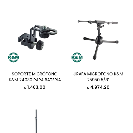
SOPORTE MICRÓFONO
JIRAFA MICROFONO K&M
K&M 24030 PARA BATERÍA
25950 5/8¨
1.463,00
4.974,20
$
$