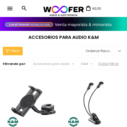
menu
0,00
$
close
ACCESORIOS PARA AUDIO K&M
Recomendados
Quitar filtros
Filtrando por:
Accesorios para audio
K&M