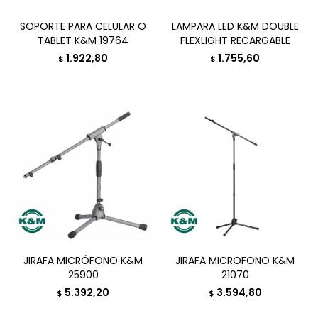
SOPORTE PARA CELULAR O
LAMPARA LED K&M DOUBLE
TABLET K&M 19764
FLEXLIGHT RECARGABLE
1.922,80
1.755,60
$
$
JIRAFA MICRÓFONO K&M
JIRAFA MICROFONO K&M
25900
21070
5.392,20
3.594,80
$
$