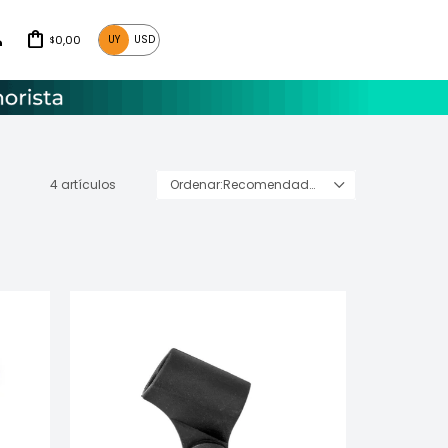
0,00
UY
USD
$
4 artículos
Recomendados