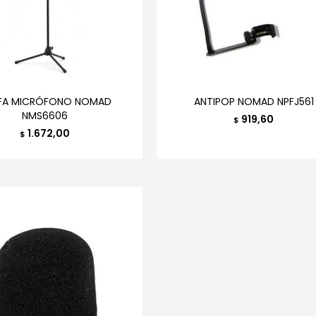
AFA MICRÓFONO NOMAD
ANTIPOP NOMAD NPFJ561
NMS6606
919,60
$
1.672,00
$