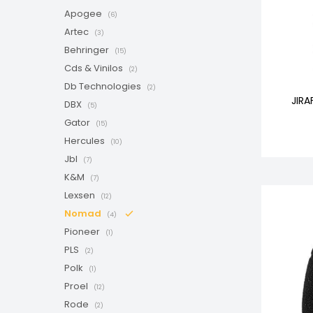
Apogee
(6)
Artec
(3)
Behringer
(15)
Cds & Vinilos
(2)
Db Technologies
(2)
JIR
DBX
(5)
Gator
(15)
Hercules
(10)
Jbl
(7)
K&M
(7)
Lexsen
(12)
Nomad
(4)
Pioneer
(1)
PLS
(2)
Polk
(1)
Proel
(12)
Rode
(2)