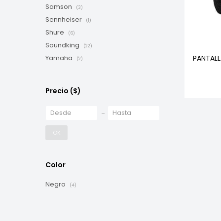
Samson
(3)
Sennheiser
(1)
Shure
(6)
Soundking
(22)
PANTAL
Yamaha
(2)
Precio
($)
OK
Color
Negro
(4)