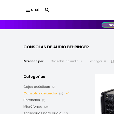
menu
MENÚ
lose
UY
USD
CONSOLAS DE AUDIO BEHRINGER
Qu
Filtrando por:
Consolas de audio
Behringer
Categorías
Cajas acústicas
(7)
Consolas de audio
(21)
Potencias
(7)
Micrófonos
(28)
Accesorios para audio
(15)