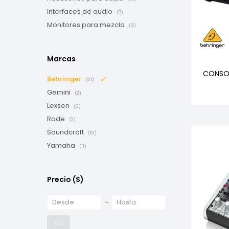
Interfaces de audio
(7)
Monitores para mezcla
(3)
Marcas
CONSOL
Behringer
(21)
Gemini
(2)
Lexsen
(3)
Rode
(2)
Soundcraft
(10)
Yamaha
(11)
Precio
($)
OK