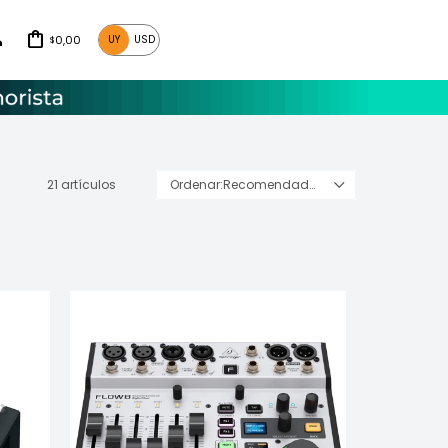
0,00
UY
USD
$
21 artículos
Recomendados