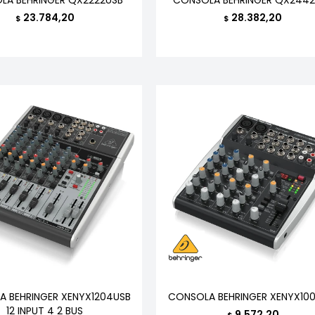
23.784,20
28.382,20
$
$
 BEHRINGER XENYX1204USB
CONSOLA BEHRINGER XENYX10
12 INPUT 4 2 BUS
9.572,20
$