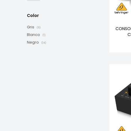
Color
Gris
CONSOL
(6)
C
Blanco
(1)
Negro
(14)