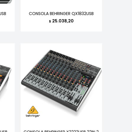
USB
CONSOLA BEHRINGER QX1832USB
25.038,20
$
2USB
CONSOLA BEHRINGER X2222USB 22IN 2