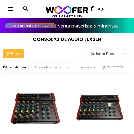
menu
0,00
$
close
CONSOLAS DE AUDIO LEXSEN
Recomendados
Quitar filtros
Filtrando por:
Consolas de audio
Lexsen